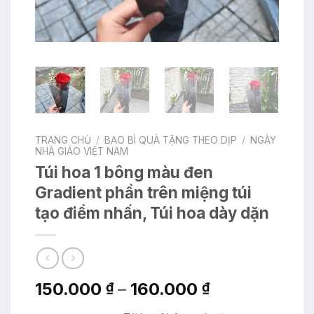
TRANG CHỦ
/
BAO BÌ QUÀ TẶNG THEO DỊP
/
NGÀY
NHÀ GIÁO VIỆT NAM
Túi hoa 1 bông màu đen
Gradient phần trên miệng túi
tạo điểm nhấn, Túi hoa dày dặn
Khoảng
150.000
–
160.000
₫
₫
giá: