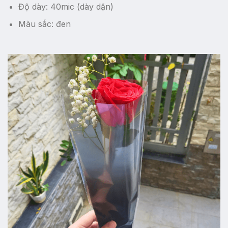
Độ dày: 40mic (dày dặn)
Màu sắc: đen