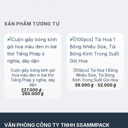
SẢN PHẨM TƯƠNG TỰ
Cuộn giấy bóng kính gói
[100pcs] Túi Hoa 1 Bông
hoa màu đen in bài thơ
Nhiều Size, Túi Bóng
Tiếng Pháp ý nghĩa, dày
Kính Trong Suốt Gói Hoa
dặn
Khoản
39.000
₫
–
52.000
₫
giá:
227.000
₫
–
từ
Khoảng
260.000
₫
39.00
giá:
đến
từ
52.000
227.000 ₫
đến
260.000 ₫
VĂN PHÒNG CÔNG TY TNHH SSAMMPACK