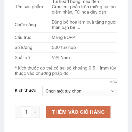
Túi hoa 1 bông màu đen
từ
Tên sản phẩm
Gradient phần trên miệng túi tạo
150.000 ₫
điểm nhấn, Túi hoa dày dặn
đến
Dùng bó hoa làm quà tặng người
160.000 ₫
Chức năng
thân bạn bè,…
Cấu trúc
Màng BOPP
Số lượng
500 túi/ hộp
Xuất xứ
Việt Nam
* Kích thước có thể có sai số khoảng 0,5 – 1mm tùy
thuộc vào phương pháp đo.
XÓA
Kích thước
Túi hoa 1 bông màu đen Gradient phần trên miệng túi t
THÊM VÀO GIỎ HÀNG