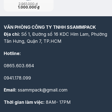
150.0
2.961.000
₫
đến
Giá
Giá
1.000.000
₫
160.0
gốc
hiện
là:
tại
2.961.000 ₫.
là:
1.000.000 ₫.
VĂN PHÒNG CÔNG TY TNHH SSAMMPACK
Địa chỉ:
Số 1, Đường số 16 KDC Him Lam, Phường
Tân Hưng, Quận 7, TP.HCM
Hotline:
0865.603.664
0941.178.099
Email:
ssammpack@gmail.com
Thời gian làm việc:
8AM- 17PM