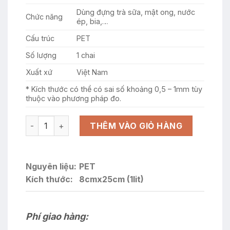
Dùng đựng trà sữa, mật ong, nước
Chức năng
ép, bia,…
Cấu trúc
PET
Số lượng
1 chai
Xuất xứ
Việt Nam
* Kích thước có thể có sai số khoảng 0,5 – 1mm tùy
thuộc vào phương pháp đo.
Chai nhựa 1 lít trong suốt, nắp vặn nhựa nguyên sinh P
THÊM VÀO GIỎ HÀNG
Nguyên liệu:
PET
Kích thước:
8cmx25cm (1lit)
Phí giao hàng: