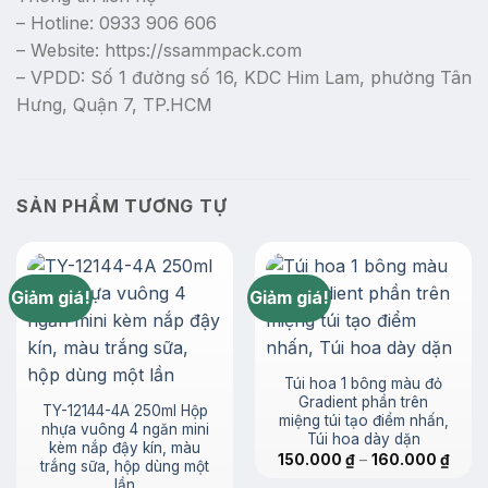
– Hotline: 0933 906 606
– Website: https://ssammpack.com
– VPDD: Số 1 đường số 16, KDC Him Lam, phường Tân
Hưng, Quận 7, TP.HCM
SẢN PHẨM TƯƠNG TỰ
Giảm giá!
Giảm giá!
Túi hoa 1 bông màu đỏ
Gradient phần trên
TY-12144-4A 250ml Hộp
miệng túi tạo điểm nhấn,
nhựa vuông 4 ngăn mini
Túi hoa dày dặn
kèm nắp đậy kín, màu
Khoả
150.000
₫
–
160.000
₫
trắng sữa, hộp dùng một
giá:
lần
từ