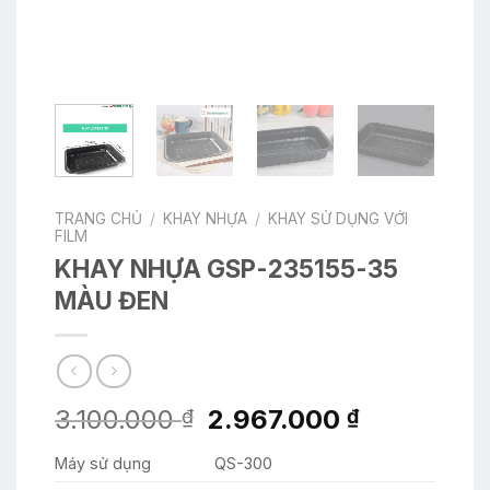
TRANG CHỦ
/
KHAY NHỰA
/
KHAY SỬ DỤNG VỚI
FILM
KHAY NHỰA GSP-235155-35
MÀU ĐEN
Giá
Giá
3.100.000
2.967.000
₫
₫
gốc
hiện
Máy sử dụng
QS-300
là:
tại