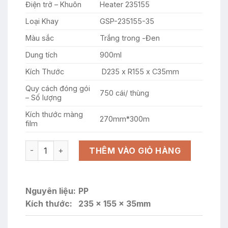
3.100.000 ₫.
là:
Điện trở – Khuôn
Heater 235155
2.967.000
Loại Khay
GSP-235155-35
Màu sắc
Trắng trong -Đen
Dung tích
900ml
Kích Thước
D235 x R155 x C35mm
Quy cách đóng gói
750 cái/ thùng
– Số lượng
Kích thước màng
270mm*300m
film
KHAY NHỰA GSP-235155-35 MÀU ĐEN số lượng
THÊM VÀO GIỎ HÀNG
Nguyên liệu:
PP
Kích thước:
235 x 155 x 35mm