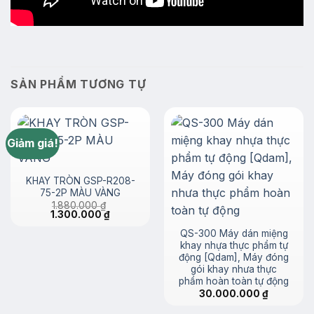
SẢN PHẨM TƯƠNG TỰ
Giảm giá!
KHAY TRÒN GSP-R208-
75-2P MÀU VÀNG
1.880.000
₫
Giá
Giá
1.300.000
₫
gốc
hiện
là:
tại
QS-300 Máy dán miệng
1.880.000 ₫.
là:
khay nhựa thực phẩm tự
1.300.000 ₫.
động [Qdam], Máy đóng
gói khay nhưa thực
phẩm hoàn toàn tự động
30.000.000
₫