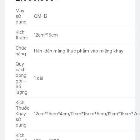
Máy
sử
QM-12
dụng
Kích
12cm*15cm
thước
Chức
Hàn-dán màng thực phẩm vào miệng khay
năng
Quy
cách
đóng
1 cái
gói –
Số
lượng
Kích
Thước
Khay
12cm*15cm*4cm/12cm*15cm*5cm/12cm*15cm*7c
sử
dụng
Kích