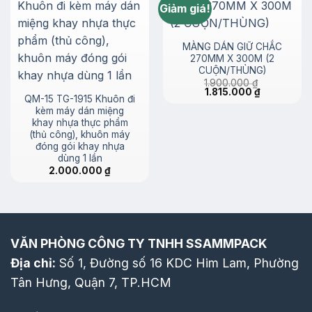
Giảm giá!
MÀNG DÁN GIỮ CHẮC
270MM X 300M (2
CUỘN/THÙNG)
1.900.000
₫
Giá
Giá
1.815.000
₫
QM-15 TG-1915 Khuôn đi
gốc
hiện
là:
tại
kèm máy dán miệng
1.900.000 ₫.
là:
khay nhựa thực phẩm
1.815.000 ₫.
(thủ công), khuôn máy
đóng gói khay nhựa
dùng 1 lần
2.000.000
₫
VĂN PHÒNG CÔNG TY TNHH SSAMMPACK
Địa chỉ:
Số 1, Đường số 16 KDC Him Lam, Phường
Tân Hưng, Quận 7, TP.HCM