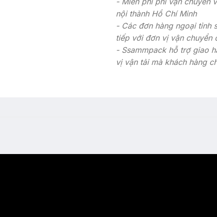
- Miễn phí phí vận chuyển 
nội thành Hồ Chí Minh
- Các đơn hàng ngoại tỉnh 
tiếp với đơn vị vận chuyển
- Ssammpack hỗ trợ giao h
vị vận tải mà khách hàng c