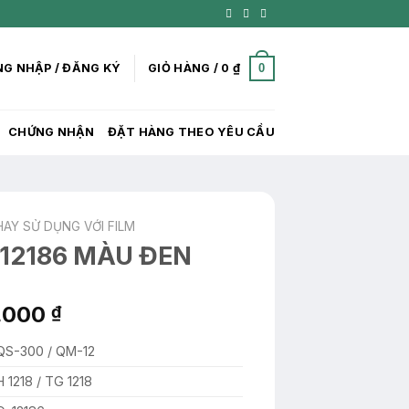
0
G NHẬP / ĐĂNG KÝ
GIỎ HÀNG /
0
₫
CHỨNG NHẬN
ĐẶT HÀNG THEO YÊU CẦU
HAY SỬ DỤNG VỚI FILM
12186 MÀU ĐEN
Giá
6.000
₫
hiện
QS-300 / QM-12
tại
.000 ₫.
là:
H 1218 / TG 1218
1.366.000 ₫.