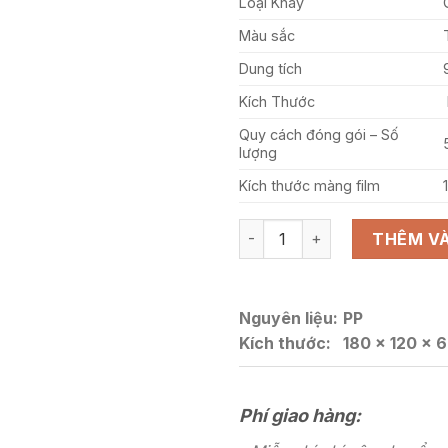
Loại Khay
Màu sắc
Dung tích
Kích Thước
Quy cách đóng gói – Số
lượng
Kích thước màng film
KHAY NHỰA G-12186 MÀU ĐE
THÊM VÀ
Nguyên liệu:
PP
Kích thước:
180 x 120 x
Phí giao hàng: