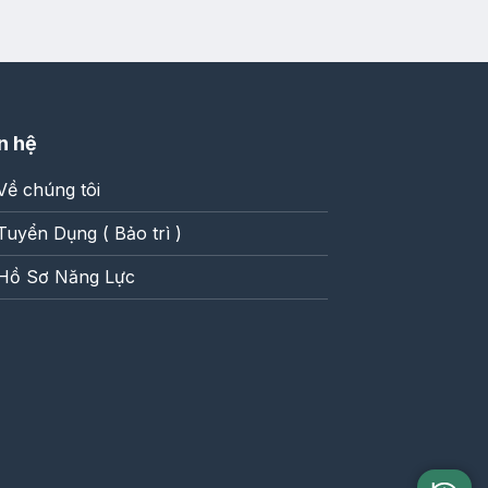
độn
30.000
n hệ
Về chúng tôi
Tuyển Dụng ( Bảo trì )
Hồ Sơ Năng Lực