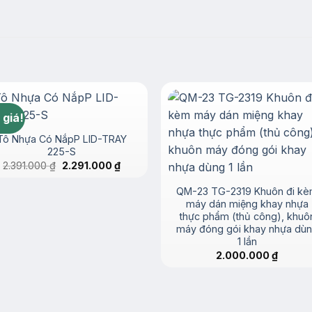
 giá!
Tô Nhựa Có NắpP LID-TRAY
225-S
Giá
Giá
2.391.000
₫
2.291.000
₫
gốc
hiện
là:
tại
QM-23 TG-2319 Khuôn đi k
2.391.000 ₫.
là:
2.291.000 ₫.
máy dán miệng khay nhựa
thực phẩm (thủ công), khuô
máy đóng gói khay nhựa dù
1 lần
2.000.000
₫