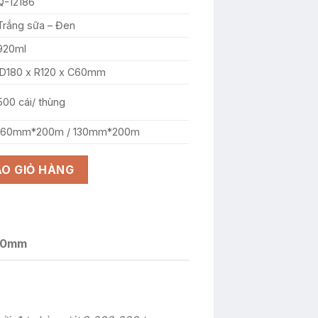
Q-12186
Trắng sữa – Đen
920ml
D180 x R120 x C60mm
500 cái/ thùng
160mm*200m / 130mm*200m
N số lượng
O GIỎ HÀNG
 60mm