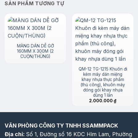
SẢN PHẨM TƯƠNG TỰ
MÀNG DÁN DỄ GỠ
160MM X 300M (2
CUỘN/THÙNG)
QM-12 TG-1215 Khuôn đi
kèm máy dán miệng
khay nhựa thực phẩm
(thủ công), khuôn máy
đóng gói khay nhựa
dùng 1 lần
2.000.000
₫
VĂN PHÒNG CÔNG TY TNHH SSAMMPACK
Địa chỉ:
Số 1, Đường số 16 KDC Him Lam, Phường