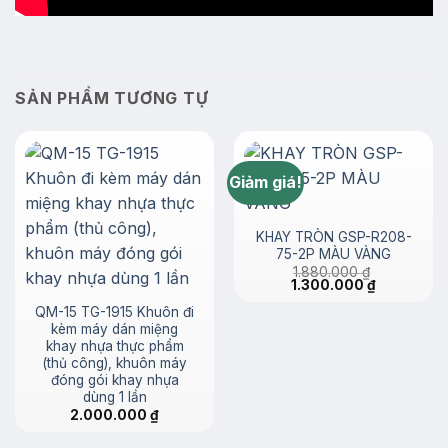
SẢN PHẨM TƯƠNG TỰ
Giảm giá!
KHAY TRÒN GSP-R208-
75-2P MÀU VÀNG
1.880.000
₫
Giá
Giá
1.300.000
₫
gốc
hiện
là:
tại
QM-15 TG-1915 Khuôn đi
1.880.000 ₫.
là:
kèm máy dán miệng
1.300.000 ₫
khay nhựa thực phẩm
(thủ công), khuôn máy
đóng gói khay nhựa
dùng 1 lần
2.000.000
₫