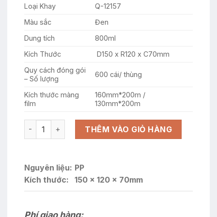
1.436.000
Loại Khay
Q-12157
Màu sắc
Đen
Dung tích
800ml
Kích Thước
D150 x R120 x C70mm
Quy cách đóng gói
600 cái/ thùng
– Số lượng
Kích thước màng
160mm*200m /
film
130mm*200m
KHAY NHỰA G-12157 MÀU ĐEN số lượng
THÊM VÀO GIỎ HÀNG
Nguyên liệu:
PP
Kích thước:
150 x 120 x 70mm
Phí giao hàng: