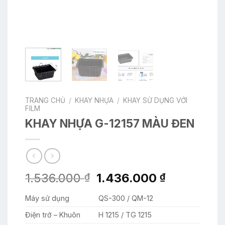
TRANG CHỦ
/
KHAY NHỰA
/
KHAY SỬ DỤNG VỚI
FILM
KHAY NHỰA G-12157 MÀU ĐEN
Giá
Giá
1.536.000
1.436.000
₫
₫
gốc
hiện
Máy sử dụng
QS-300 / QM-12
là:
tại
1.536.000 ₫.
là:
Điện trở – Khuôn
H 1215 / TG 1215