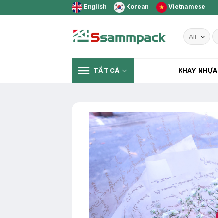
Skip
English
Korean
Vietnamese
to
content
T
k
TẤT CẢ
KHAY NHỰA