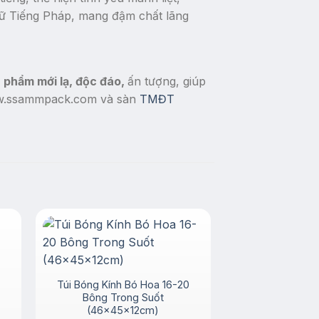
gữ Tiếng Pháp, mang đậm chất lãng
n phẩm mới lạ, độc đáo,
ấn tượng, giúp
www.ssammpack.com và sàn
TMĐT
Giảm giá!
Túi Bóng Kính Bó Hoa 16-20
Bông Trong Suốt
(46x45x12cm)