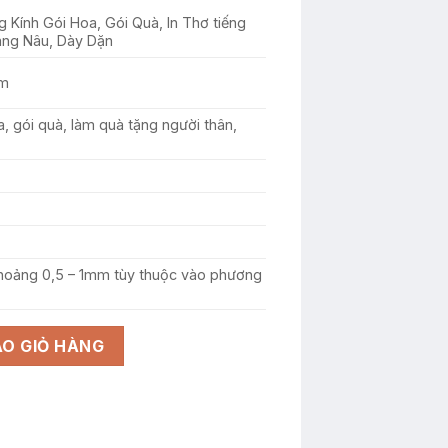
 Kính Gói Hoa, Gói Quà, In Thơ tiếng
ng Nâu, Dày Dặn
cm
 gói quà, làm quà tặng người thân,
 khoảng 0,5 – 1mm tùy thuộc vào phương
Gói Quà, In Thơ tiếng Pháp Màu Vàng Nâu, Dày Dặn (50x50cm) 
O GIỎ HÀNG