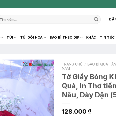
ìm
ĐĂN
iếm:
TÚI
TÚI GÓI HOA
BAO BÌ THEO DỊP
KHÁC
TIN TỨC
TRANG CHỦ
/
BAO BÌ QUÀ TẶ
NAM
Tờ Giấy Bóng Kí
Quà, In Thơ ti
Nâu, Dày Dặn 
128.000
₫