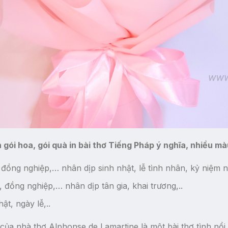
 gói hoa, gói quà in bài thơ Tiếng Pháp ý nghĩa, nhiều mà
, đồng nghiệp,… nhân dịp sinh nhật, lễ tình nhân, kỷ niệm 
 đồng nghiệp,… nhân dịp tân gia, khai trương,..
ật, ngày lễ,..
 của nhà thơ Alphonse de Lamartine là một bài thơ tình nổi t