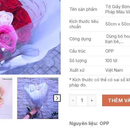
Tờ Giấy Bóng
Tên sản phẩm
Pháp Màu Và
Kích thước tiêu
50cm x 50
chuẩn
Dùng bó hoa,
Công dụng
bạn bè,…
Cấu trúc
OPP
Số lượng
100 tờ
Xuất xứ
Việt Nam
* Kích thước có thể có sai số
pháp đo.
Tờ Giấy Bóng Kính Gói Hoa, 
THÊM VÀ
Nguyên liệu:
OPP