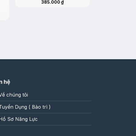
385.000
₫
Túi Hoa 1 Bông T
Bóng Kính Bó
(45cmx13
G
165.000
₫
l
1
n hệ
Về chúng tôi
Tuyển Dụng ( Bảo trì )
Hồ Sơ Năng Lực