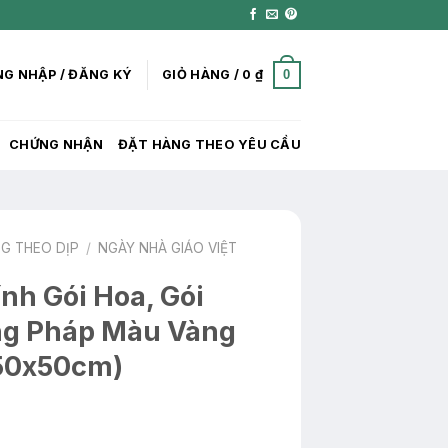
0
G NHẬP / ĐĂNG KÝ
GIỎ HÀNG /
0
₫
CHỨNG NHẬN
ĐẶT HÀNG THEO YÊU CẦU
NG THEO DỊP
/
NGÀY NHÀ GIÁO VIỆT
nh Gói Hoa, Gói
ếng Pháp Màu Vàng
(50x50cm)