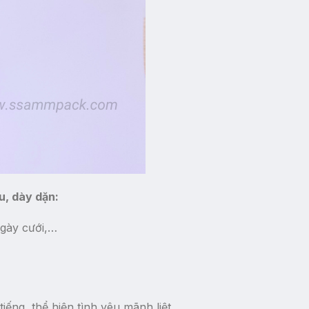
u, dày dặn:
ngày cưới,…
iếng, thể hiện tình yêu mãnh liệt,