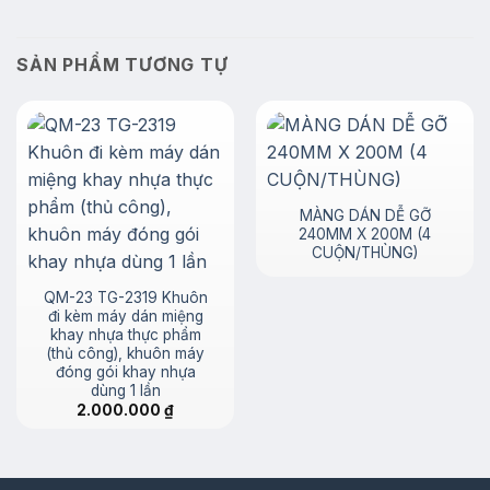
SẢN PHẨM TƯƠNG TỰ
MÀNG DÁN DỄ GỠ
240MM X 200M (4
CUỘN/THÙNG)
QM-23 TG-2319 Khuôn
đi kèm máy dán miệng
khay nhựa thực phẩm
(thủ công), khuôn máy
đóng gói khay nhựa
dùng 1 lần
2.000.000
₫