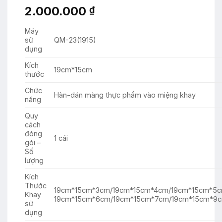
2.000.000
₫
Máy
sử
QM-23(1915)
dụng
Kích
19cm*15cm
thước
Chức
Hàn-dán màng thực phẩm vào miệng khay
năng
Quy
cách
đóng
1 cái
gói –
Số
lượng
Kích
Thước
19cm*15cm*3cm/19cm*15cm*4cm/19cm*15cm*5
Khay
19cm*15cm*6cm/19cm*15cm*7cm/19cm*15cm*9
sử
dụng