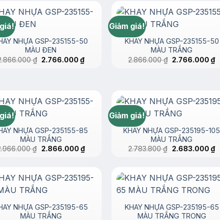
giá!
Giảm giá!
HAY NHỰA GSP-235155-50
KHAY NHỰA GSP-235155-50
MÀU ĐEN
MÀU TRẮNG
Giá
Giá
Giá
G
2.866.000
₫
2.766.000
₫
2.866.000
₫
2.766.000
₫
gốc
hiện
gốc
h
là:
tại
là:
tạ
2.866.000 ₫.
là:
2.866.000 ₫.
là
2.766.000 ₫.
2
giá!
Giảm giá!
HAY NHỰA GSP-235155-85
KHAY NHỰA GSP-235195-10
MÀU TRẮNG
MÀU TRẮNG
Giá
Giá
Giá
G
2.966.000
₫
2.866.000
₫
2.783.800
₫
2.683.000
₫
gốc
hiện
gốc
h
là:
tại
là:
tạ
2.966.000 ₫.
là:
2.783.800 ₫.
là
2.866.000 ₫.
2
HAY NHỰA GSP-235195-65
KHAY NHỰA GSP-235195-65
MÀU TRẮNG
MÀU TRẮNG TRONG