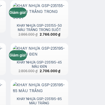
2.266.000 ₫.
là:
2.000.000 ₫.
Giảm giá!
KHAY NHỰA GSP-235155-50
iá
MÀU TRẮNG TRONG SUỐT
iện
Giá
Giá
2.866.000
₫
2.766.000
₫
i
gốc
hiện
:
là:
tại
.766.000 ₫.
2.866.000 ₫.
là:
2.766.000 ₫.
Giảm giá!
5
KHAY NHỰA GSP-235195-45
MÀU ĐEN
iá
Giá
Giá
2.806.000
₫
2.706.000
₫
iện
gốc
hiện
i
là:
tại
:
2.806.000 ₫.
là:
.683.000 ₫.
2.706.000 ₫.
KHAY NHỰA GSP-235195-85
MÀU TRẮNG