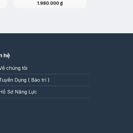
1.980.000
₫
n hệ
Về chúng tôi
Tuyển Dụng ( Bảo trì )
Hồ Sơ Năng Lực