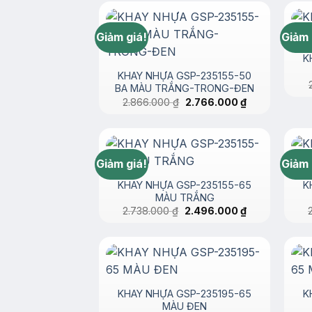
2.000.000 ₫
đến
2.967.000 ₫
Giảm giá!
Giảm 
K
KHAY NHỰA GSP-235155-50
BA MÀU TRẮNG-TRONG-ĐEN
Giá
Giá
2.866.000
₫
2.766.000
₫
gốc
hiện
là:
tại
2.866.000 ₫.
là:
2.766.000 ₫.
Giảm giá!
Giảm 
KHAY NHỰA GSP-235155-65
K
MÀU TRẮNG
Giá
Giá
2.738.000
₫
2.496.000
₫
gốc
hiện
là:
tại
2.738.000 ₫.
là:
2.496.000 ₫.
KHAY NHỰA GSP-235195-65
K
MÀU ĐEN