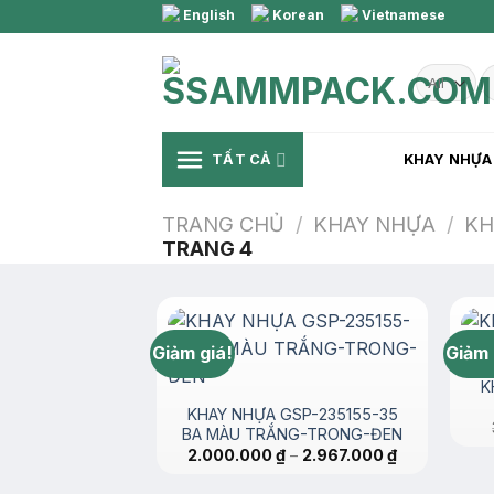
Skip
English
Korean
Vietnamese
to
content
T
k
TẤT CẢ
KHAY NHỰA
TRANG CHỦ
/
KHAY NHỰA
/
KH
TRANG 4
Giảm giá!
Giảm 
K
KHAY NHỰA GSP-235155-35
BA MÀU TRẮNG-TRONG-ĐEN
Khoảng
2.000.000
₫
–
2.967.000
₫
giá:
từ