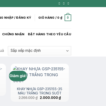
0
G NHẬP / ĐĂNG KÝ
GIỎ HÀNG /
0
₫
CHỨNG NHẬN
ĐẶT HÀNG THEO YÊU CẦU
quả
Giảm giá!
KHAY NHỰA GSP-235155-35
iá
MÀU TRẮNG TRONG SUỐT
ện
Giá
Giá
2.266.000
₫
2.000.000
₫
i
gốc
hiện
là:
tại
967.000 ₫.