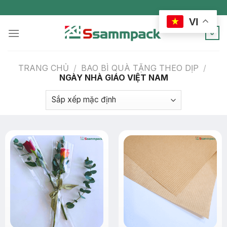
Skip
to
VI
content
0
TRANG CHỦ
/
BAO BÌ QUÀ TẶNG THEO DỊP
/
NGÀY NHÀ GIÁO VIỆT NAM