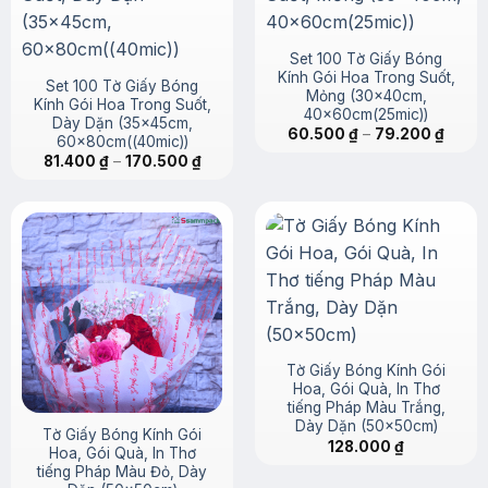
Set 100 Tờ Giấy Bóng
Kính Gói Hoa Trong Suốt,
Set 100 Tờ Giấy Bóng
Mỏng (30x40cm,
Kính Gói Hoa Trong Suốt,
40x60cm(25mic))
Dày Dặn (35x45cm,
Khoả
60.500
₫
–
79.200
₫
60x80cm((40mic))
giá:
Khoảng
81.400
₫
–
170.500
₫
từ
giá:
60.50
từ
đến
81.400 ₫
79.20
đến
170.500 ₫
Tờ Giấy Bóng Kính Gói
Hoa, Gói Quà, In Thơ
tiếng Pháp Màu Trắng,
Dày Dặn (50x50cm)
Tờ Giấy Bóng Kính Gói
128.000
₫
Hoa, Gói Quà, In Thơ
tiếng Pháp Màu Đỏ, Dày