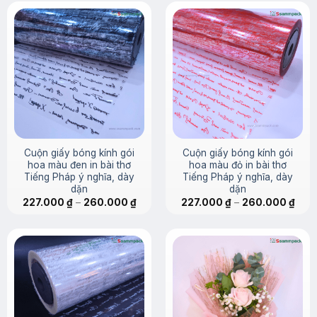
230.000 ₫.
là:
52.000 ₫
225.0
Cuộn giấy bóng kính gói
Cuộn giấy bóng kính gói
hoa màu đen in bài thơ
hoa màu đỏ in bài thơ
Tiếng Pháp ý nghĩa, dày
Tiếng Pháp ý nghĩa, dày
dặn
dặn
Khoảng
Kho
227.000
₫
–
260.000
₫
227.000
₫
–
260.000
₫
giá:
giá:
từ
từ
227.000 ₫
227.
đến
đến
260.000 ₫
260.