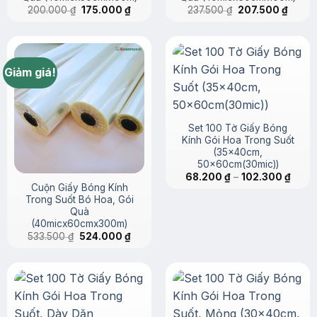
Giá
Giá
Giá
Giá
200.000
₫
175.000
₫
237.500
₫
207.500
₫
gốc
hiện
gốc
hiện
là:
tại
là:
tại
200.000 ₫.
là:
237.500 ₫.
là:
175.000 ₫.
207.50
Giảm giá!
Set 100 Tờ Giấy Bóng
Kính Gói Hoa Trong Suốt
(35x40cm,
50x60cm(30mic))
Khoả
68.200
₫
–
102.300
₫
giá:
Cuộn Giấy Bóng Kính
từ
Trong Suốt Bó Hoa, Gói
68.20
Quà
đến
102.3
(40micx60cmx300m)
Giá
Giá
533.500
₫
524.000
₫
gốc
hiện
là:
tại
533.500 ₫.
là:
524.000 ₫.