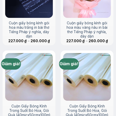
Cuộn giấy bóng kính gói
Cuộn giấy bóng kính gói
hoa màu trắng in bài thơ
hoa màu vàng nâu in bài
Tiếng Pháp ý nghĩa, dày
thơ Tiếng Pháp ý nghĩa,
dặn
dày dặn
Khoảng
Kho
227.000
₫
–
260.000
₫
227.000
₫
–
260.000
₫
giá:
giá:
từ
từ
227.000 ₫
227.
đến
đến
260.000 ₫
260.
Giảm giá!
Giảm giá!
Cuộn Giấy Bóng Kính
Cuộn Giấy Bóng Kính
Trong Suốt Bó Hoa, Gói
Trong Suốt Bó Hoa, Gói
Quà (40micx50cmx100m)
Quà (40micx60cmx100m)