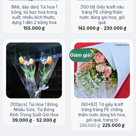
(Mới, dày dặn) Túi hoa 1
[100 tờ] Giấy kraft nâu
bông, túi bọc hoa trong
tráng PE chống thấm
suốt, nhiều kích thước,
nước dùng gói hoa, gói
đựng 1 đến 2 bông hoa
quà
Khoả
155.000
₫
142.000
₫
–
230.000
₫
giá:
từ
142.
đến
230.
Giảm giá!
[100pcs] Túi Hoa 1 Bông
[60*82] Tờ giấy kraft
Nhiều Size, Túi Bóng
trắng tráng PE chống
Kính Trong Suốt Gói Hoa
thấm nước dùng bó hoa,
gói quà, trang trí
Khoảng
39.000
₫
–
52.000
₫
giá:
Giá
Giá
230.000
₫
225.000
₫
từ
gốc
hiện
39.000 ₫
là:
tại
đến